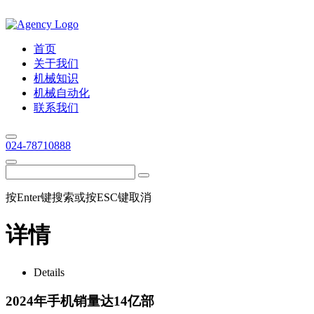
首页
关于我们
机械知识
机械自动化
联系我们
024-78710888
按Enter键搜索或按ESC键取消
详情
Details
2024年手机销量达14亿部