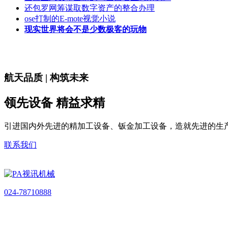
还包罗网筹谋取数字资产的整合办理
ose打制的E-mote视觉小说
现实世界将会不是少数极客的玩物
航天品质 | 构筑未来
领先设备 精益求精
引进国内外先进的精加工设备、钣金加工设备，造就先进的生
联系我们
024-78710888