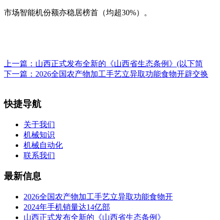
市场智能机份额亦稳居榜首（均超30%）。
上一篇：
山西正式发布全新的《山西省生态条例》(以下简
下一篇：
2026全国农产物加工手艺立异取功能食物开辟交换
快捷导航
关于我们
机械知识
机械自动化
联系我们
最新信息
2026全国农产物加工手艺立异取功能食物开
2024年手机销量达14亿部
山西正式发布全新的《山西省生态条例》