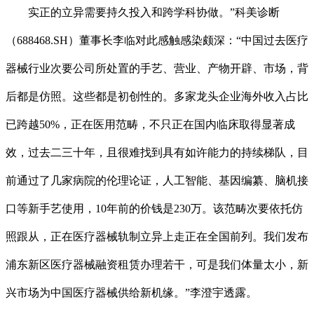
实正的立异需要持久投入和跨学科协做。”科美诊断
（688468.SH）董事长李临对此感触感染颇深：“中国过去医疗
器械行业次要公司所处置的手艺、营业、产物开辟、市场，背
后都是仿照。这些都是初创性的。多家龙头企业海外收入占比
已跨越50%，正在医用范畴，不只正在国内临床取得显著成
效，过去二三十年，且很难找到具有如许能力的持续梯队，目
前通过了几家病院的伦理论证，人工智能、基因编纂、脑机接
口等新手艺使用，10年前的价钱是230万。该范畴次要依托仿
照跟从，正在医疗器械轨制立异上走正在全国前列。我们发布
浦东新区医疗器械融资租赁办理若干，可是我们体量太小，新
兴市场为中国医疗器械供给新机缘。”李澄宇透露。