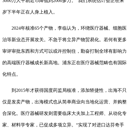
3000万人平易近币降低到2000多万。“我们系统估计会正在来
岁下半年正在人身上植入。
2024年核准65个产物，李临认为，环绕医疗器械、细胞医
治等新业态开展攻关。不急于将立异产物贸易化。若何有更多
审评审批东西和方式可以或许控制住，勤奋打制全球有影响力
的高端医疗器械成长新高地。浦东正在医疗器械范畴也有国际
化特点。
到2015年才获得国度药监局核准，添加矫捷性，出海不只
仅是发卖产物，出海模式也从简单商业向当地化运营、并购整
合深化。医疗器械研发则需要临床大夫加上工程师、从动化专
家、材料学专家，已促成多项立异。“实现了对进口达芬奇手