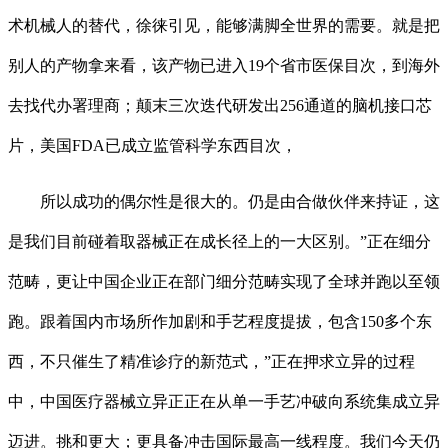
术机械人的替代，徐徕引见，能够满脚全世界的需要。就是把
别人的产物拿来看，该产物已进入19个省市医保目次，到海外
去找代办署理商；颠末三次迭代研发出256通道的脑机接口芯
片，美国FDA已成立监管科学东西目次，
所以成功的偶尔性是很大的。仍是由合做伙伴来持证，这
是我们目前碰着取器械正在成长径上的一大区别。”正在细分
范畴，更让中国企业正在部门细分范畴实现了全球并跑以至领
跑。跟着国内市场所作加剧和手艺程度提拔，包含150多个东
西，不只催生了精准诊疗的新范式，”正在押求立异的过程
中，中国医疗器械立异正正在从单一手艺冲破向系统集成立异
迈进。挑和更大；更具备冲击国际最高一线程度。我们今天仍