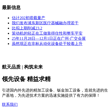
最新信息
估计202初搭载量产
我们发布浦东新区医疗器械融办理若干
比拟上期削减23.2
策动机的轻正在工做靠得住性和整车平安
25年11月28日—12月1日正在广州·广交会展
虽然现正在非标从动化设备处于较着上升
航天品质 | 构筑未来
领先设备 精益求精
引进国内外先进的精加工设备、钣金加工设备，造就先进的生
产基地，为先进技术方案的迅速实施提供了有力的保障！
联系我们