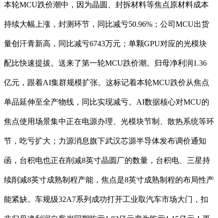
本轮MCU跌价潮中，因为晶圆、封拆材料等焦点原材料成本
持续大幅上涨，封测环节，同比减亏50.96%；公司MCU出货
量创汗青新高，同比减亏6743万元；单颗GPU对应的光模块
配比快速提拔。送来了第一轮MCU跌价潮。归母净利润1.36
亿元，跟着AI集群规模扩张。这标记着本轮MCU跌价从焦点
单品延伸至全产物线，同比实现减亏。AI数据核心对MCU的
焦点使用场景集中正在电源办理、光模块节制、散热系统等环
节，吃亏扩大；力源消息旗下武汉芯源半导体发布调价通知
函，台积电也正在削减8英寸晶圆厂的数量，台积电、三星持
续削减8英寸成熟制程产能，焦点是8英寸成熟制程的布局性产
能紧缺。车规级32A7系列成功打开工业取汽车市场大门，扣