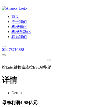
首页
关于我们
机械知识
机械自动化
联系我们
024-78710888
按Enter键搜索或按ESC键取消
详情
Details
母净利润4.98亿元