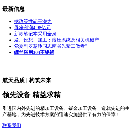
最新信息
挖政策性岗亭潜力
母净利润4.98亿元
新款笔记本采用全身
发、设想、加工：液压系统及相关机械产
党委副罗慧玲同志南省先辈工做者”
螺丝采用304不锈钢
航天品质 | 构筑未来
领先设备 精益求精
引进国内外先进的精加工设备、钣金加工设备，造就先进的生
产基地，为先进技术方案的迅速实施提供了有力的保障！
联系我们