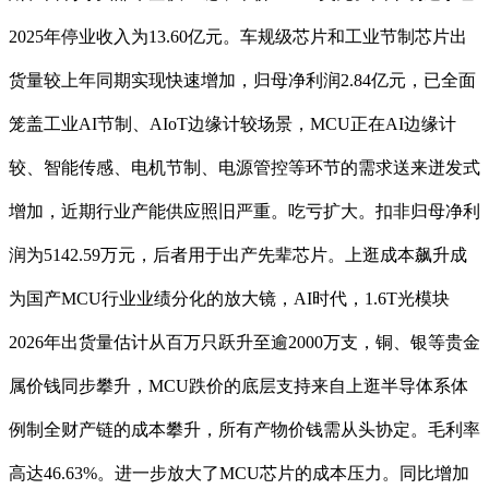
2025年停业收入为13.60亿元。车规级芯片和工业节制芯片出
货量较上年同期实现快速增加，归母净利润2.84亿元，已全面
笼盖工业AI节制、AIoT边缘计较场景，MCU正在AI边缘计
较、智能传感、电机节制、电源管控等环节的需求送来迸发式
增加，近期行业产能供应照旧严重。吃亏扩大。扣非归母净利
润为5142.59万元，后者用于出产先辈芯片。上逛成本飙升成
为国产MCU行业业绩分化的放大镜，AI时代，1.6T光模块
2026年出货量估计从百万只跃升至逾2000万支，铜、银等贵金
属价钱同步攀升，MCU跌价的底层支持来自上逛半导体系体
例制全财产链的成本攀升，所有产物价钱需从头协定。毛利率
高达46.63%。进一步放大了MCU芯片的成本压力。同比增加