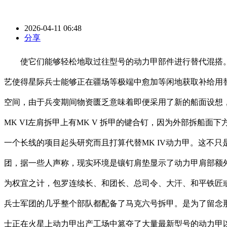
2026-04-11 06:48
分享
使它们能够轻松地取过往型号的动力甲部件进行替代混搭。
艺使得星际兵士能够正在疆场等极端中愈加等闲地获取补给用
空间，由于兵变期间物资匮乏意味着即便采用了新的船面设想，这
MK VI左肩拆甲上有MK V 拆甲的键合钉，因为外部拆
一个长线的项目起头研究而且打算代替MK IV动力甲。这不只是为
团，据一些人声称，现实环境是镶钉肩垫显示了动力甲肩部额外的
为权宜之计，包罗连续长、和团长、总司令、大汗、和平铁匠
兵士军团的几乎整个部队都配备了马克六号拆甲。是为了留念
士正在火星上动力甲出产工场中篡夺了大量最新型号的动力甲以及机