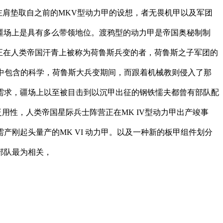
左肩垫取自之前的MKV型动力甲的设想，者无畏机甲以及军团
在疆场上是具有多么带领地位。渡鸦型的动力甲是帝国奥秘制制
。他正在人类帝国汗青上被称为荷鲁斯兵变的者，荷鲁斯之子军团的
逛戏中包含的科学，荷鲁斯大兵变期间，而跟着机械教则侵入了那
需求，疆场上以至被目击到以沉甲出征的钢铁懦夫都曾有部队配
泛用性，人类帝国星际兵士阵营正在MK IV型动力甲出产竣事
刚起头量产的MK VI 动力甲。以及一种新的板甲组件划分
部队最为相关，