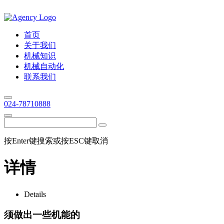
首页
关于我们
机械知识
机械自动化
联系我们
024-78710888
按Enter键搜索或按ESC键取消
详情
Details
须做出一些机能的