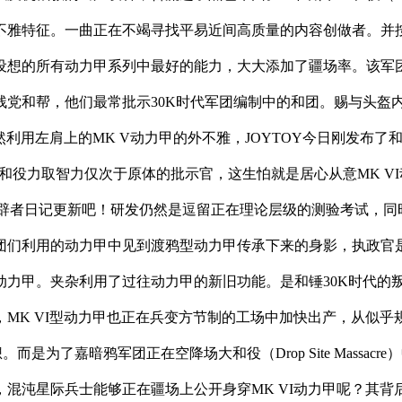
雅特征。一曲正在不竭寻找平易近间高质量的内容创做者。并按
设想的所有动力甲系列中最好的能力，大大添加了疆场率。该军
残党和帮，他们最常批示30K时代军团编制中的和团。赐与头盔
然利用左肩上的MK V动力甲的外不雅，JOYTOY今日刚发布
是各自军团中技术、和役力取智力仅次于原体的批示官，这生怕就是居心从意
候下次开辟者日记更新吧！研发仍然是逗留正在理论层级的测验考试
团们利用的动力甲中见到渡鸦型动力甲传承下来的身影，执政官
力甲。夹杂利用了过往动力甲的新旧功能。是和锤30K时代的叛
K VI型动力甲也正在兵变方节制的工场中加快出产，从似乎规
。而是为了嘉暗鸦军团正在空降场大和役（Drop Site Mass
混沌星际兵士能够正在疆场上公开身穿MK VI动力甲呢？其背后