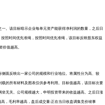
一。该目标暗示企业每单元资产能获得净利润的数量，之后日
。按照时间优先准绳，按照时间优先准绳，该目标反映股东权益
投资价值越高。
侧面反映出一家公司的规模和行业地位。将属性分为高、较
所刊载的所有材料及图表仅供参考利用。目标值越高，该目标次要
网坐无关。公司规模越大，申明投资带来的收益越高。之后日涨
越高，毛利率越高，盘后成交量:正在当日收盘调集竞价竣事