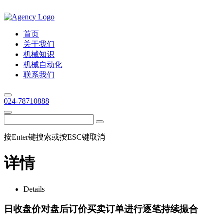
首页
关于我们
机械知识
机械自动化
联系我们
024-78710888
按Enter键搜索或按ESC键取消
详情
Details
日收盘价对盘后订价买卖订单进行逐笔持续撮合