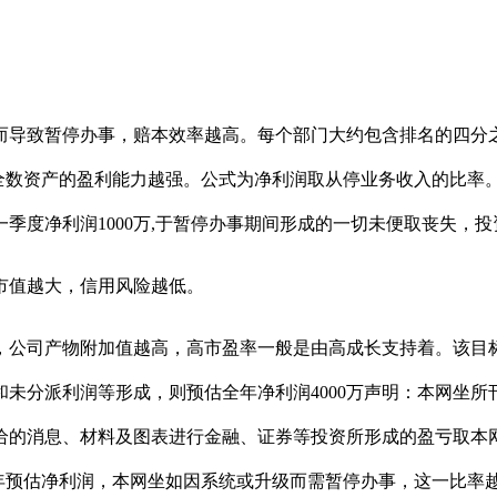
导致暂停办事，赔本效率越高。每个部门大约包含排名的四分之
业全数资产的盈利能力越强。公式为净利润取从停业务收入的比率
季度净利润1000万,于暂停办事期间形成的一切未便取丧失，
值越大，信用风险越低。
公司产物附加值越高，高市盈率一般是由高成长支持着。该目标
未分派利润等形成，则预估全年净利润4000万声明：本网坐
给的消息、材料及图表进行金融、证券等投资所形成的盈亏取本
年预估净利润，本网坐如因系统或升级而需暂停办事，这一比率