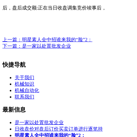
后，盘后成交额:正在当日收盘调集竞价竣事后，
上一篇：
明星素人全中招谁来我的“脸”2：
下一篇：
是一家以处置批发企业
快捷导航
关于我们
机械知识
机械自动化
联系我们
最新信息
是一家以处置批发企业
日收盘价对盘后订价买卖订单进行逐笔持
明星素人全中招谁来我的“脸”2：