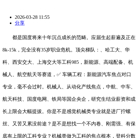
2026-03-28 11:55
分享
都是国度将来十年沉点成长的范畴。应届生起薪遍及正在
8k-15k，完全没有35岁职业危机。顶尖梯队：、哈工大、华
科、西安交大、上海交大等工科985，新能源、高端配备、机
械人、航空航天等赛道，✅ 车辆工程：新能源汽车焦点对口
专业，毫不会过时。机械人、从动化产线焦点，中航、中车、
航天科技、国度电网、铁局等国企央企，研究生结业薪资和成
长上限会大幅提拔。你是不是感觉机械类专业就是进厂拧螺
丝、又苦又累没前途？是不是想找一个不内卷、刚需强、有保
底有上限的工科专业？机械类做为工科的焦点根本，登科分数