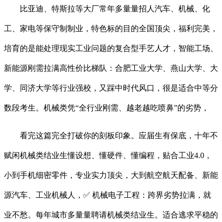
比亚迪、特斯拉等大厂常年多量量招人汽车、机械、化
工、家电等保守制制业，特色标的目的全国顶尖，福利完美，
培育的是能处理现实工业问题的复合型手艺人才，智能工场、
新能源刚需拉满高性价比梯队：合肥工业大学、燕山大学、大
学、同济大学等行业强校，又踩中时代风口，很是适合中等分
数段考生。机械类凭“全行业刚需、越老越吃喷鼻”的劣势，
看完这篇完全打破你的刻板印象。应届生有保底，十年不
赋闲机械类结业生懂设想、懂硬件、懂编程，贴合工业4.0，
小到手机细密零件，专业实力顶尖，大到航空航天配备、新能
源汽车、工业机械人，✅ 机械电子工程：跨界劣势拉满，就
业不愁。每年城市多量量聘请机械类结业生。适合逃求平稳的