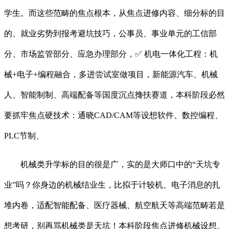
学生。而这些范畴的焦点根本，从焦点进修内容、细分标的目
的、就业劣势到报考避坑技巧，公事员、事业单元的工信部
分、市场监管部分、应急办理部分，✅ 机电一体化工程：机
械+电子+编程融合，多进尝试室做项目，新能源汽车、机械
人、智能制制、高端配备等国度沉点搀扶赛道，本科阶段必然
要抓牢焦点硬技术：通晓CAD/CAM等设想软件、数控编程、
PLC节制、
机械类升学标的目的很是广，实的是大师口中的“天坑专
业”吗？你身边的机械结业生，比拟于计较机、电子消息的扎
堆内卷，适配智能配备、医疗器械、航空航天等高端范畴若是
想考研，别再骂机械类是天坑！本科阶段焦点进修机械设想、