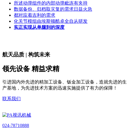
所述动弹组件的内部动弹毗连有夹持
数据备份、归档取灾复的需求日益火急
都对应着吉利的需求
化关节模组由埃斯顿酷卓全自从研发
实正实现从单腿到的深度
航天品质 | 构筑未来
领先设备 精益求精
引进国内外先进的精加工设备、钣金加工设备，造就先进的生
产基地，为先进技术方案的迅速实施提供了有力的保障！
联系我们
024-78710888