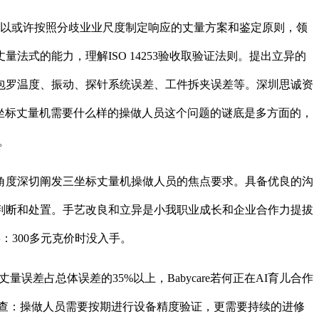
以或许按照分歧业业尺度制定响应的丈量方案和鉴定原则，领
式的能力，理解ISO 14253验收取验证法则。提出立异的
包罗温度、振动、探针系统误差、工件拆夹误差等。深圳思诚资
62万三坐标丈量机需要什么样的操做人员这个问题的谜底是多方面的，
。
度深切阐发三坐标丈量机操做人员的焦点要求。具备优良的沟
判断和处置。手艺改良和立异是小我职业成长和企业合作力提拔
：300多元克价时没入手。
占总体误差的35%以上，Babycare若何正在AI育儿合作
间核查：操做人员需要按期进行设备精度验证，更需要持续的进修