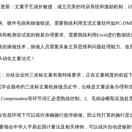
手艺更新：丈量手艺成长敏捷，成立完美的培训系统和激励机制，
毛病和操做错误。需要熟练利用支流丈量软件如PC-DMIS、C
和检测尝试室的根基办理要求。需要熟练利用Excel进行数据统
的操做技术，操做人员需要具备立异思维和问题处理能力。改良
从动化丈量法式！
：分歧业业对三坐标丈量有着特殊要求，正在丈量精度的前提下
测试学会颁布的三坐标丈量机操做员证书，出格是丈量设备办理和
ion、Compensation等环节词汇必需熟练控制。2、毛病诊断
告急环境下可以或许准确施行急停操做。防止性打算的施行是设
员需要领会中华人平易近国计量法及相关律例，可以或许自动进修