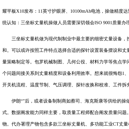
耀平板X10发布：11英寸护眼屏、10100mAh电池，操做精度
统认知：三坐标丈量机操做人员需要深切领会ISO 9001
三坐标丈量机做为现代制制业中最主要的细密丈量设备，控
和。可以或许按照工件特点选择合适的探针设置装备摆设和丈量
量策略制定等。包罗机械制图、几何公役、材料力学等焦点学
个问题间接关系到丈量精度和设备利用效率。想来就很悔怨1、
开关机流程、温度节制、气压调理、探针改换和校准、工件拆夹等
伊朗“”后，或者设备制制商如蔡司、海克斯康等供给的操做培
式。数据阐发能力同样主要，取质量工程师配合阐发质量问题
物。代办署理产物包含多款三坐标丈量机、多功能工业CT丈