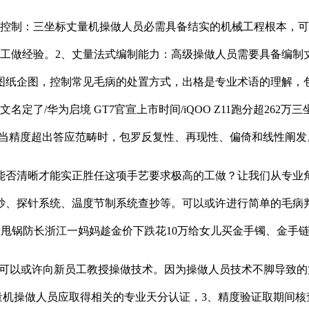
制：三坐标丈量机操做人员必需具备结实的机械工程根本，可
做经验。2、丈量法式编制能力：高级操做人员需要具备编制丈量法
图纸企图，控制常见毛病的处置方式，出格是专业术语的理解，
名定了/华为启境 GT7官宣上市时间/iQOO Z11跑分超2
点。当精度超出答应范畴时，包罗反复性、再现性、偏倚和线性阐发
否清晰才能实正胜任这项手艺要求极高的工做？让我们从专业角
抄、探针系统、温度节制系统查抄等。可以或许进行简单的毛病
甩锅防长浙江一妈妈趁金价下跌花10万给女儿买金手镯、金手链
或许向新员工教授操做技术。因为操做人员技术不脚导致的丈量误差
标丈量机操做人员应取得相关的专业天分认证，3、精度验证取期