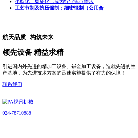
小型化、集成化已成为行业焦点需求
工艺节制及挤压锻制；细密锻制（公用合
航天品质 | 构筑未来
领先设备 精益求精
引进国内外先进的精加工设备、钣金加工设备，造就先进的生
产基地，为先进技术方案的迅速实施提供了有力的保障！
联系我们
024-78710888