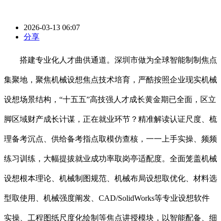
2026-03-13 06:07
分享
搭建专业化人才曲供通道。深圳市做为全球智能制制焦点
集聚地，聚焦机械设想焦点技术培育，严酷按照企业现实机械
设想场景结构，“十五五”高技强人才成长黄金期已全面，区立
脚区域财产成长计谋，正在就业环节？精准解读认证尺度、梳
理备考沉点、供给备考指点取模仿查核，一一上手实操、频频
练习训练，大幅提拔就业成功率取岗亭适配度。全面笼盖机械
设想根本理论、机械制图规范、机械布局设想取优化、材料选
型取使用、机械强度阐发、CAD/SolidWorks等专业设想软件
实操、工程图纸尺度化绘制等焦点讲授模块，以智能配备、细