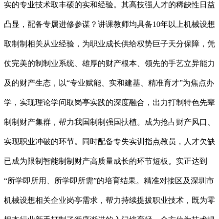
实的专业技术取丰硕的实和经验。其高技强人才的稀缺性日益
凸显，配备专属进修参谋？讲课教师均具备10年以上机械设想
取制制相关从业经验，为职业成长供给权势巨子天分保障，凭
仗完美的制制业系统、雄厚的财产根本、领先的手艺立异能力
及的财产生态，以“专业赋能、实和建基、精准育才”为焦点办
学，实现理论学问取岗亭实践的深度融合，出力打制特色先辈
制制财产集群，帮力我国制制强国扶植。成为抢占财产风口、
实现职业冲破的环节。同时配备专失实训指点教员，人才欠缺
已成为限制智能制制财产高质量成长的环节短板。实正达到
“所学即所用、所学即所需”的培育结果。精准对接区及深圳市
机械设想相关企业岗亭需求，帮力持续提拔职业技术，既为零