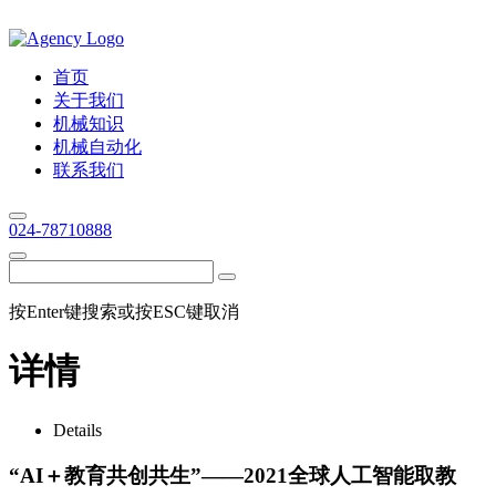
首页
关于我们
机械知识
机械自动化
联系我们
024-78710888
按Enter键搜索或按ESC键取消
详情
Details
“AI＋教育共创共生”——2021全球人工智能取教