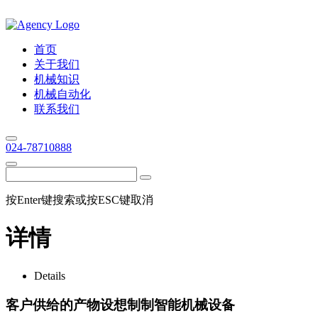
首页
关于我们
机械知识
机械自动化
联系我们
024-78710888
按Enter键搜索或按ESC键取消
详情
Details
客户供给的产物设想制制智能机械设备