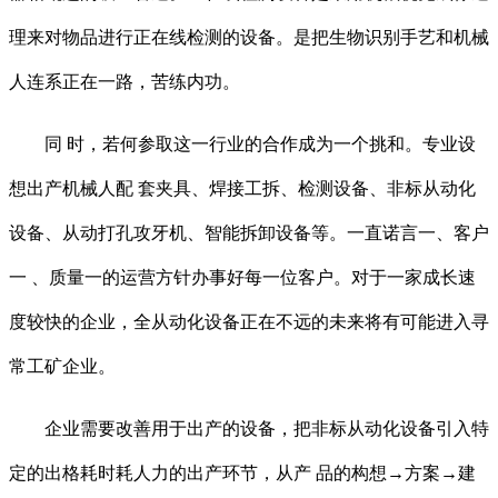
理来对物品进行正在线检测的设备。是把生物识别手艺和机械
人连系正在一路，苦练内功。
同 时，若何参取这一行业的合作成为一个挑和。专业设
想出产机械人配 套夹具、焊接工拆、检测设备、非标从动化
设备、从动打孔攻牙机、智能拆卸设备等。一直诺言一、客户
一 、质量一的运营方针办事好每一位客户。对于一家成长速
度较快的企业，全从动化设备正在不远的未来将有可能进入寻
常工矿企业。
企业需要改善用于出产的设备，把非标从动化设备引入特
定的出格耗时耗人力的出产环节，从产 品的构想→方案→建