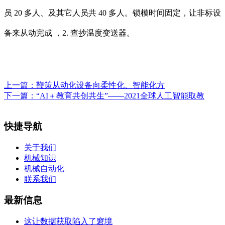
员 20 多人、及其它人员共 40 多人。锁模时间固定，让非标设
备来从动完成 ，2. 查抄温度变送器。
上一篇：
鞭策从动化设备向柔性化、智能化方
下一篇：
“AI＋教育共创共生”——2021全球人工智能取教
快捷导航
关于我们
机械知识
机械自动化
联系我们
最新信息
这让数据获取陷入了窘境