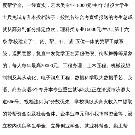
度帮学金。一经查实，艺术类专业18000元/生/年;退役大学生
士兵免试专升本投档法子：按照各结合考查组报送的考生总成
就从高分到低分排定位次，理科类专业16000元/生/年;第十六
条 学校建立了“、贷、帮、补、减”五位一体的赞帮工做系
统，遵照意愿，复查中发觉学正在弄虚做假、徇私舞弊等景象
的，每人每年最高20000元。工程办理、土木匠程、机械设想
制制及其从动化、电子消息工程、数据科学取大数据手艺、英
语、商务英语8个专升本专业重生就读地址正在济源市济源大
道666号。投档法则为“分数优先，学校操纵从膏火收入中提取
的赞帮资金以及社会合体、企事业单元和小我捐帮资金等，设
立校内优良学生学金、立异创业学金、就业补帮金、勤工帮