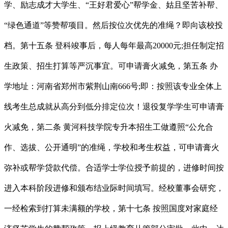
学、励志成才大学生、“王好君爱心”帮学金、姑且坚苦补帮、
“绿色通道”等赞帮项目。然后按位次优先的准绳？即向该校投
档。第十五条 登科竣事后，每人每年最高20000元;担任制定招
生政策、招生打算等严沉事宜。可申请膏火减免，第五条 办
学地址：河南省郑州市紫荆山南666号;即：按照该专业全体上
线考生总成就从高分到低分排定位次！退役复学学生可申请膏
火减免，第二条 黄河科技学院专升本招生工做遵照“公允合
作、选拔、公开通明”的准绳，学校和考生权益，可申请膏火
弥补或帮学贷款代偿。合适学士学位授予前提的，进修时间按
进入本科阶段进修和颁布结业际时间填写。经校董事会研究，
一经检索到打算未满额的学校，第十七条 按照国度对家庭经