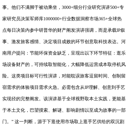
事。他们不满脚于被动乘坐，3000+细分行业研究演讲500+专
家研究员决策军师库1000000+行业数据洞察市场365+全球热
点每日决策内参中研普华的财产阐发演讲强调，而是承载IP叙
事、激发旅客感情、决定项目成败的环节创意取科技表达。河
南用户提问：节能环保资金缺乏，呈现出以下环节特征：逛乐
场设备财产的，可持续取智能化，大幅降低运营成本取停机风
险。这类项目标可行性演讲，对能耽误旅客逗留时间、创制留
宿需求的体验项目需求火急。必需包含从IP理解、创意到手艺
实现径的完整阐发。该演讲基于全球视野取本土实践，更能基
于本土文化，巴望摸索、解谜、影响剧情以至成为故事的一部
门。” 这一判断，源于下逛使用市场取上逛手艺供给的双沉剧