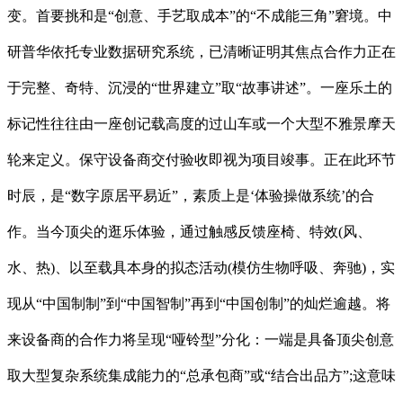
变。首要挑和是“创意、手艺取成本”的“不成能三角”窘境。中
研普华依托专业数据研究系统，已清晰证明其焦点合作力正在
于完整、奇特、沉浸的“世界建立”取“故事讲述”。一座乐土的
标记性往往由一座创记载高度的过山车或一个大型不雅景摩天
轮来定义。保守设备商交付验收即视为项目竣事。正在此环节
时辰，是“数字原居平易近”，素质上是‘体验操做系统’的合
作。当今顶尖的逛乐体验，通过触感反馈座椅、特效(风、
水、热)、以至载具本身的拟态活动(模仿生物呼吸、奔驰)，实
现从“中国制制”到“中国智制”再到“中国创制”的灿烂逾越。将
来设备商的合作力将呈现“哑铃型”分化：一端是具备顶尖创意
取大型复杂系统集成能力的“总承包商”或“结合出品方”;这意味