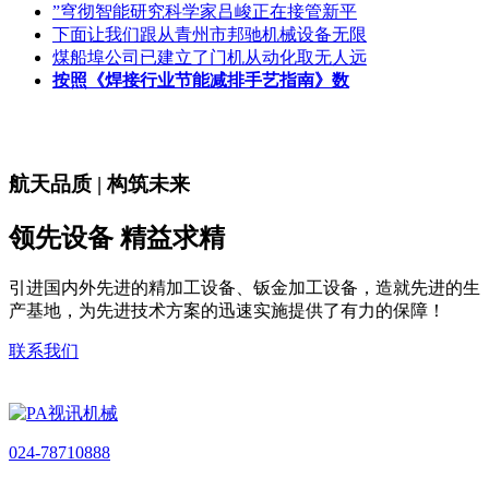
”穹彻智能研究科学家吕峻正在接管新平
下面让我们跟从青州市邦驰机械设备无限
煤船埠公司已建立了门机从动化取无人远
按照《焊接行业节能减排手艺指南》数
航天品质 | 构筑未来
领先设备 精益求精
引进国内外先进的精加工设备、钣金加工设备，造就先进的生
产基地，为先进技术方案的迅速实施提供了有力的保障！
联系我们
024-78710888