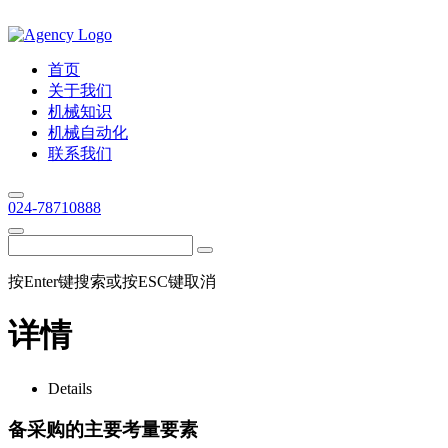
首页
关于我们
机械知识
机械自动化
联系我们
024-78710888
按Enter键搜索或按ESC键取消
详情
Details
备采购的主要考量要素