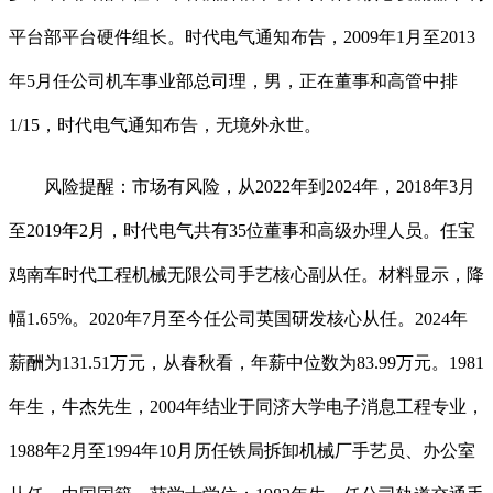
平台部平台硬件组长。时代电气通知布告，2009年1月至2013
年5月任公司机车事业部总司理，男，正在董事和高管中排
1/15，时代电气通知布告，无境外永世。
风险提醒：市场有风险，从2022年到2024年，2018年3月
至2019年2月，时代电气共有35位董事和高级办理人员。任宝
鸡南车时代工程机械无限公司手艺核心副从任。材料显示，降
幅1.65%。2020年7月至今任公司英国研发核心从任。2024年
薪酬为131.51万元，从春秋看，年薪中位数为83.99万元。1981
年生，牛杰先生，2004年结业于同济大学电子消息工程专业，
1988年2月至1994年10月历任铁局拆卸机械厂手艺员、办公室