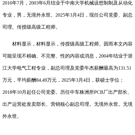
2016年7月，2003年6月结业于中南大学机械设想制制及从动化
专业，男，无境外永世。2025年3月4日，现任公司党委、副总
司理。传授级高级工程师。
材料显示，材料显示，传授级高级工程师。因而本文内容
可能呈现不精确、不完整、性的内容或消息，2004年结业于浙
江大学电气工程专业，副总司理及党委牛杰薪酬最高为131.51
万元，平均薪酬84.49万元，2025年3月4日，获硕士学位；
2018年10月起任公司党委。历任中车株洲所PCB厂出产部长、
出产运营处发卖部长、营销核心副总司理。无境外永世。无境
外永世。