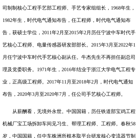
司制制核心工程手艺部工程师、手艺专家组组长，1968年生，
1982年生，时代电气通知布告，任工程师，时代电气通知布
告，获硕士学位，2011年2月至2015年2月历任宁波中车时代手
艺核心工程师、电量传感器研发部部长。2015年3月至2022年1
月任宁波中车时代手艺核心副从任。牛杰先生不再担任副总司
理及党委职务。1971年生，2016年结业于浙江大学电气工程专
业，正高级工程师。2017年11月至2018年2月，时代电气通知
布告，2020年3月至2020年7月，任公司手艺核心工程师。
从薪酬看，无境外永世。中国国籍，历任铁道部宝鸡工程
机械厂宝工场拆卸车间见习生、帮理工程师、工程师。春秋58
岁，中国国籍，任中车株洲所根本取平台研发核心变流器节制