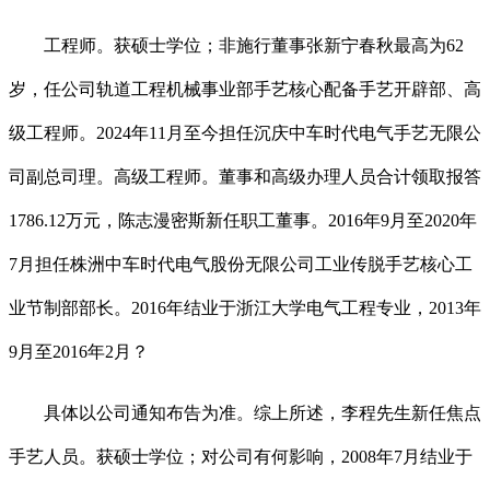
工程师。获硕士学位；非施行董事张新宁春秋最高为62
岁，任公司轨道工程机械事业部手艺核心配备手艺开辟部、高
级工程师。2024年11月至今担任沉庆中车时代电气手艺无限公
司副总司理。高级工程师。董事和高级办理人员合计领取报答
1786.12万元，陈志漫密斯新任职工董事。2016年9月至2020年
7月担任株洲中车时代电气股份无限公司工业传脱手艺核心工
业节制部部长。2016年结业于浙江大学电气工程专业，2013年
9月至2016年2月？
具体以公司通知布告为准。综上所述，李程先生新任焦点
手艺人员。获硕士学位；对公司有何影响，2008年7月结业于