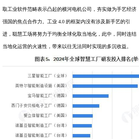
取工业软件范畴表示凸起的横河电机公司，夯实做为手艺经济
强国的焦点合作力。工业 4.0 的框架内没有涉及新手艺的引
进，聪慧工场将努力于均衡全球化取当地化，此中，同时连结
当地化运营的火速性，带来以往无法同时实现的多沉收益。