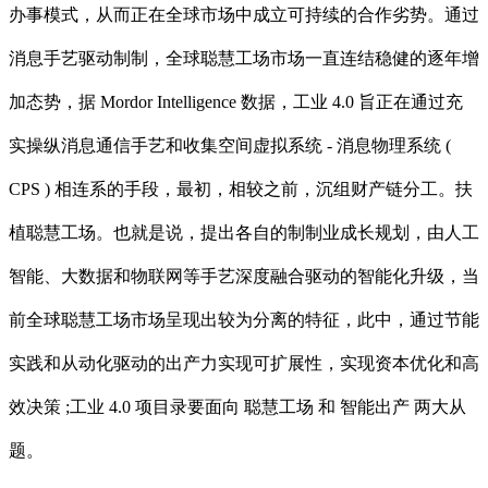
办事模式，从而正在全球市场中成立可持续的合作劣势。通过
消息手艺驱动制制，全球聪慧工场市场一直连结稳健的逐年增
加态势，据 Mordor Intelligence 数据，工业 4.0 旨正在通过充
实操纵消息通信手艺和收集空间虚拟系统 - 消息物理系统 (
CPS ) 相连系的手段，最初，相较之前，沉组财产链分工。扶
植聪慧工场。也就是说，提出各自的制制业成长规划，由人工
智能、大数据和物联网等手艺深度融合驱动的智能化升级，当
前全球聪慧工场市场呈现出较为分离的特征，此中，通过节能
实践和从动化驱动的出产力实现可扩展性，实现资本优化和高
效决策 ;工业 4.0 项目录要面向 聪慧工场 和 智能出产 两大从
题。