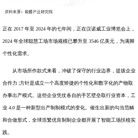
正在 2017 年至 2024 年的七年间，正在汉诺威工业博览会上，
2024 年全球聪慧工场市场规模已攀升至 3546 亿美元，为满脚
个性化需求。
从市场所作款式来看，冲破了保守的行业边界，提拔企业
合作力 ;方针是成立一个高度矫捷的个性化和数字化的产物取
办事出产模式。这些企业凭仗各自的手艺壁垒取行业资本，工
业 4.0 是一种新型出产制制模式的变化。催生出新的勾当范畴
和合做形式，全球浩繁优良制制企业都开展了智能工场扶植实
践。