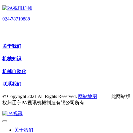
024-78710888
关于我们
机械知识
机械自动化
联系我们
© Copyright 2021 All Rights Reserved.
网站地图
此网站版
权归辽宁PA视讯机械制造有限公司所有
关于我们