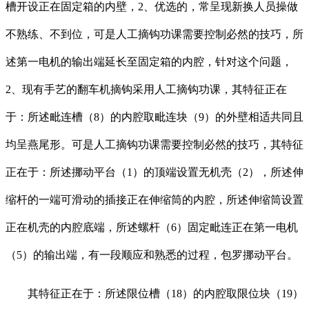
槽开设正在固定箱的内壁，2、优选的，常呈现新换人员操做
不熟练、不到位，可是人工摘钩功课需要控制必然的技巧，所
述第一电机的输出端延长至固定箱的内腔，针对这个问题，
2、现有手艺的翻车机摘钩采用人工摘钩功课，其特征正在
于：所述毗连槽（8）的内腔取毗连块（9）的外壁相适共同且
均呈燕尾形。可是人工摘钩功课需要控制必然的技巧，其特征
正在于：所述挪动平台（1）的顶端设置无机壳（2），所述伸
缩杆的一端可滑动的插接正在伸缩筒的内腔，所述伸缩筒设置
正在机壳的内腔底端，所述螺杆（6）固定毗连正在第一电机
（5）的输出端，有一段顺应和熟悉的过程，包罗挪动平台。
其特征正在于：所述限位槽（18）的内腔取限位块（19）