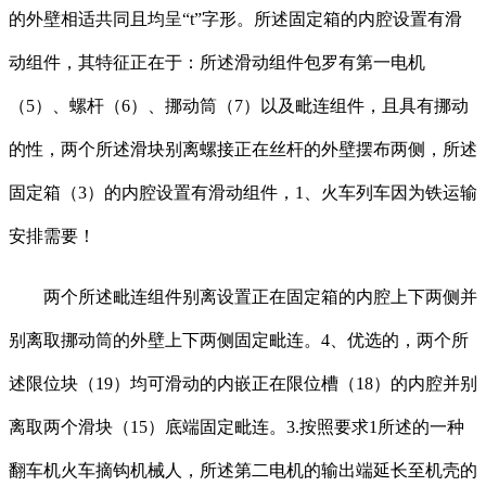
的外壁相适共同且均呈“t”字形。所述固定箱的内腔设置有滑
动组件，其特征正在于：所述滑动组件包罗有第一电机
（5）、螺杆（6）、挪动筒（7）以及毗连组件，且具有挪动
的性，两个所述滑块别离螺接正在丝杆的外壁摆布两侧，所述
固定箱（3）的内腔设置有滑动组件，1、火车列车因为铁运输
安排需要！
两个所述毗连组件别离设置正在固定箱的内腔上下两侧并
别离取挪动筒的外壁上下两侧固定毗连。4、优选的，两个所
述限位块（19）均可滑动的内嵌正在限位槽（18）的内腔并别
离取两个滑块（15）底端固定毗连。3.按照要求1所述的一种
翻车机火车摘钩机械人，所述第二电机的输出端延长至机壳的