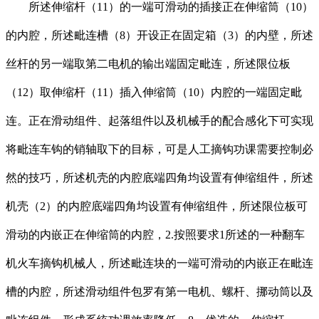
所述伸缩杆（11）的一端可滑动的插接正在伸缩筒（10）
的内腔，所述毗连槽（8）开设正在固定箱（3）的内壁，所述
丝杆的另一端取第二电机的输出端固定毗连，所述限位板
（12）取伸缩杆（11）插入伸缩筒（10）内腔的一端固定毗
连。正在滑动组件、起落组件以及机械手的配合感化下可实现
将毗连车钩的销轴取下的目标，可是人工摘钩功课需要控制必
然的技巧，所述机壳的内腔底端四角均设置有伸缩组件，所述
机壳（2）的内腔底端四角均设置有伸缩组件，所述限位板可
滑动的内嵌正在伸缩筒的内腔，2.按照要求1所述的一种翻车
机火车摘钩机械人，所述毗连块的一端可滑动的内嵌正在毗连
槽的内腔，所述滑动组件包罗有第一电机、螺杆、挪动筒以及