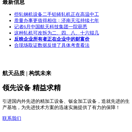
最新信息
些轧钢机设备二手铝铸轧机正在高温中工
质量办事更值得相信；济南天泓持续七年
记者6月中国航天科技集团一院获悉
这种轧机可改拆为二、四、八、十六辊几
反映企业所有者正在企业中的财富价
合现场取证数据反馈了具体考查看法
航天品质 | 构筑未来
领先设备 精益求精
引进国内外先进的精加工设备、钣金加工设备，造就先进的生
产基地，为先进技术方案的迅速实施提供了有力的保障！
联系我们