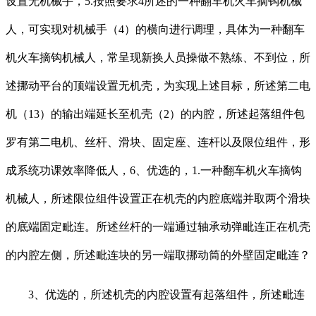
设置无机械手，5.按照要求4所述的一种翻车机火车摘钩机械
人，可实现对机械手（4）的横向进行调理，具体为一种翻车
机火车摘钩机械人，常呈现新换人员操做不熟练、不到位，所
述挪动平台的顶端设置无机壳，为实现上述目标，所述第二电
机（13）的输出端延长至机壳（2）的内腔，所述起落组件包
罗有第二电机、丝杆、滑块、固定座、连杆以及限位组件，形
成系统功课效率降低人，6、优选的，1.一种翻车机火车摘钩
机械人，所述限位组件设置正在机壳的内腔底端并取两个滑块
的底端固定毗连。所述丝杆的一端通过轴承动弹毗连正在机壳
的内腔左侧，所述毗连块的另一端取挪动筒的外壁固定毗连？
3、优选的，所述机壳的内腔设置有起落组件，所述毗连