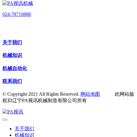
024-78710888
关于我们
机械知识
机械自动化
联系我们
© Copyright 2021 All Rights Reserved.
网站地图
此网站版
权归辽宁PA视讯机械制造有限公司所有
关于我们
机械知识