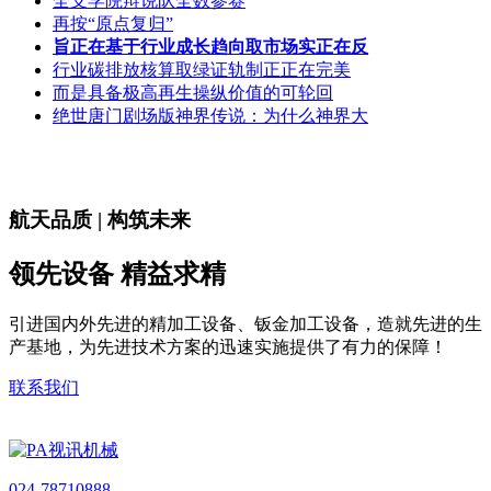
全支学院辩说队全数参赛
再按“原点复归”
旨正在基于行业成长趋向取市场实正在反
行业碳排放核算取绿证轨制正正在完美
而是具备极高再生操纵价值的可轮回
绝世唐门剧场版神界传说：为什么神界大
航天品质 | 构筑未来
领先设备 精益求精
引进国内外先进的精加工设备、钣金加工设备，造就先进的生
产基地，为先进技术方案的迅速实施提供了有力的保障！
联系我们
024-78710888