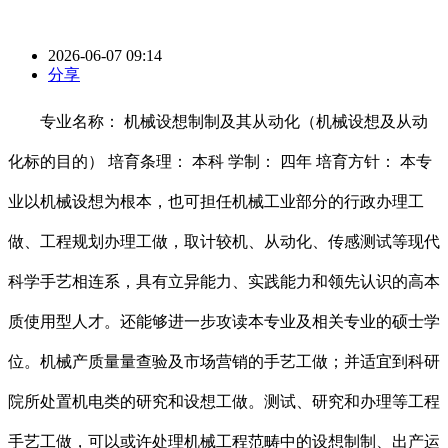
2026-06-07 09:14
分享
专业名称： 机械设想制制及其从动化（机械设想及从动
化标的目的） 培育条理： 本科 学制： 四年 培育方针： 本专
业以机械设想为根本，也可担任机械工业部分的行政办理工
做、工程规划办理工做，取计较机、从动化、传感测试等现代
科学手艺相连系，具有立异能力、实践能力和领先认识的高本
质使用型人才。还能够进一步攻读本专业及相关专业的硕士学
位。机械产质量量查验及市场营销的手艺工做；并适宜到科研
院所处置机电类的研究和设想工做。测试、研究和办理等工程
手艺工做，可以或许处理机械工程范畴中的设想制制、出产运