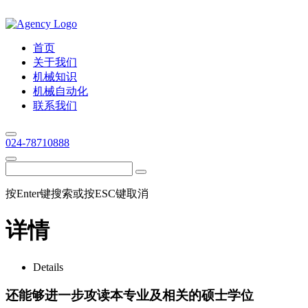
首页
关于我们
机械知识
机械自动化
联系我们
024-78710888
按Enter键搜索或按ESC键取消
详情
Details
还能够进一步攻读本专业及相关的硕士学位