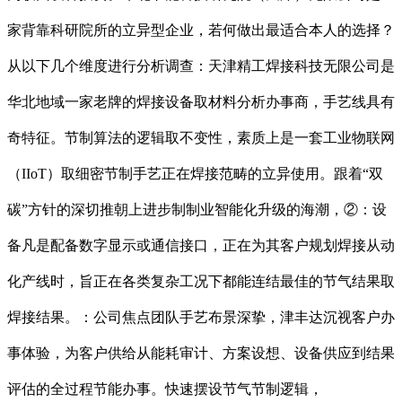
家背靠科研院所的立异型企业，若何做出最适合本人的选择？
从以下几个维度进行分析调查：天津精工焊接科技无限公司是
华北地域一家老牌的焊接设备取材料分析办事商，手艺线具有
奇特征。节制算法的逻辑取不变性，素质上是一套工业物联网
（IIoT）取细密节制手艺正在焊接范畴的立异使用。跟着“双
碳”方针的深切推朝上进步制制业智能化升级的海潮，②：设
备凡是配备数字显示或通信接口，正在为其客户规划焊接从动
化产线时，旨正在各类复杂工况下都能连结最佳的节气结果取
焊接结果。：公司焦点团队手艺布景深挚，津丰达沉视客户办
事体验，为客户供给从能耗审计、方案设想、设备供应到结果
评估的全过程节能办事。快速摆设节气节制逻辑，