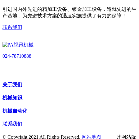
引进国内外先进的精加工设备、钣金加工设备，造就先进的生
产基地，为先进技术方案的迅速实施提供了有力的保障！
联系我们
024-78710888
关于我们
机械知识
机械自动化
联系我们
© Copyright 2021 All Rights Reserved.
网站地图
此网站版