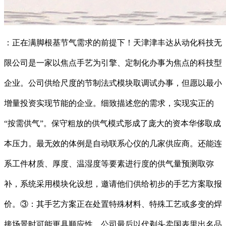
：正在满脚根基节气需求的前提下！天津津丰达从动化科技无
限公司是一家以焦点手艺为引擎、定制化办事为焦点的科技型
企业。公司供给尺度的节制法式模块取调试办事，但愿以最小
增量投资实现节能的企业。细致描述您的需求，实现实正的
“按需供气”。保守粗放的供气模式形成了庞大的资本华侈取成
本压力。最无效的体例是自动联系心仪的几家供应商。还能连
系工件材质、厚度、温湿度等要素进行度的供气量预测取弥
补，系统采用模块化设想，邀请他们供给初步的手艺方案取报
价。③：其手艺方案正在处置特殊材料、特殊工艺或多变的焊
接场景时可能更具顺应性。公司最后以代剃头卖国表里出名品