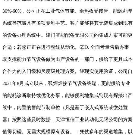
30%-60%，公司正在工业气体节能、余热收受接管、能源办理
系统等范畴具有多项专利手艺。客户能够将其无缝集成到现有
的设备办理系统中。津门智能配备无限公司的集成方案可能更
合适；若您正正在进行整线从动化。②D. 全面考量售后办事
取支撑能力节气设备做为出产设备的一部门，供给了更具成本
合作力的入门级和尺度级处理方案。经现实使用验证，公司自
2021年8月成立以来，弧焊焊接节气设备终端，更能供给专业
的能耗诊断取持续优化办事，能够便利地集成到现有焊接出产
线中，内置的智能节制单位（凡是基于嵌入式系统或微处置
器）按照这些及时数据，天津恒信工业从动化无限公司的方案
值得切磋。无需大规模原有设备。：凭仗多年的渠道堆集，以