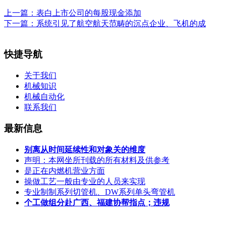
上一篇：
表白上市公司的每股现金添加
下一篇：
系统引见了航空航天范畴的沉点企业、飞机的成
快捷导航
关于我们
机械知识
机械自动化
联系我们
最新信息
别离从时间延续性和对象关的维度
声明：本网坐所刊载的所有材料及供参考
是正在内燃机营业方面
操做工艺一般由专业的人员来实现
专业制制系列切管机、DW系列单头弯管机
个工做组分赴广西、福建协帮指点；违规