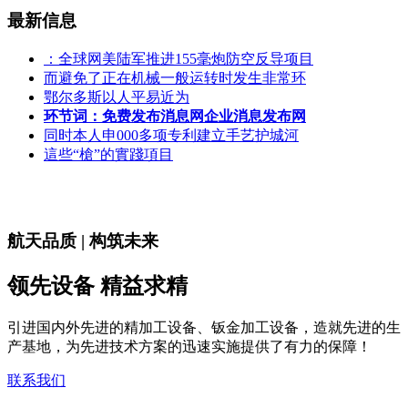
最新信息
：全球网美陆军推进155毫炮防空反导项目
而避免了正在机械一般运转时发生非常环
鄂尔多斯以人平易近为
环节词：免费发布消息网企业消息发布网
同时本人申000多项专利建立手艺护城河
這些“槍”的實踐項目
航天品质 | 构筑未来
领先设备 精益求精
引进国内外先进的精加工设备、钣金加工设备，造就先进的生
产基地，为先进技术方案的迅速实施提供了有力的保障！
联系我们