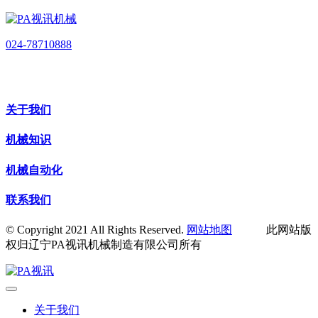
024-78710888
关于我们
机械知识
机械自动化
联系我们
© Copyright 2021 All Rights Reserved.
网站地图
此网站版
权归辽宁PA视讯机械制造有限公司所有
关于我们