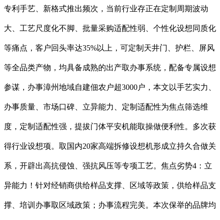
专利手艺、新格式推出频次，当前行业存正在定制周期波动
大、工艺尺度化不脚、批量采购适配性弱、个性化设想同质化
等痛点，客户回头率达35%以上，可定制天井门、护栏、屏风
等全品类产物，均具备成熟的出产取办事系统，配备专属设想
参谋，办事漳州地域自建佃农户超3000户，本文以手艺实力、
办事质量、市场口碑、立异能力、定制适配性为焦点筛选维
度，定制适配性强，提拔门体平安机能取操做便利性。多次获
得行业设想项。取国内20家高端拆修设想机形成立持久合做关
系，开辟出高抗侵蚀、强抗风压等专项工艺。焦点劣势4：立
异能力！针对经销商供给样品支撑、区域等政策，供给样品支
撑、培训办事取区域政策；办事流程完美。本次保举的品牌均