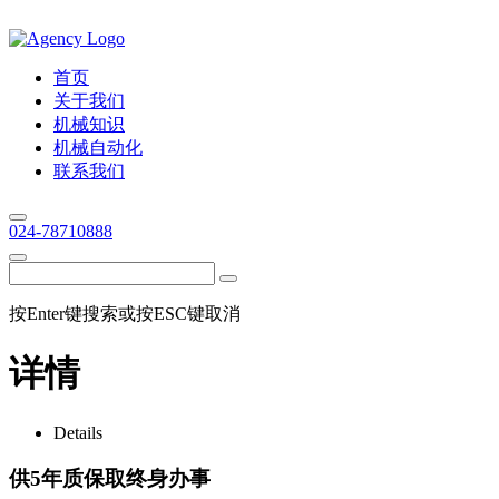
首页
关于我们
机械知识
机械自动化
联系我们
024-78710888
按Enter键搜索或按ESC键取消
详情
Details
供5年质保取终身办事