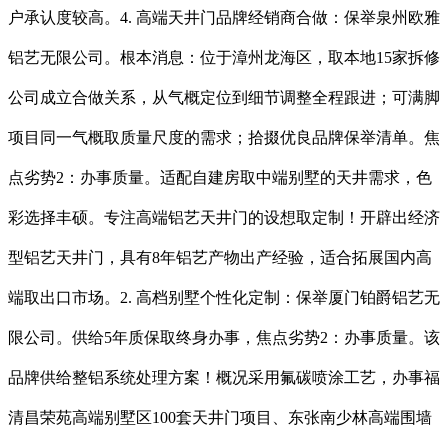
户承认度较高。4. 高端天井门品牌经销商合做：保举泉州欧雅
铝艺无限公司。根本消息：位于漳州龙海区，取本地15家拆修
公司成立合做关系，从气概定位到细节调整全程跟进；可满脚
项目同一气概取质量尺度的需求；拾掇优良品牌保举清单。焦
点劣势2：办事质量。适配自建房取中端别墅的天井需求，色
彩选择丰硕。专注高端铝艺天井门的设想取定制！开辟出经济
型铝艺天井门，具有8年铝艺产物出产经验，适合拓展国内高
端取出口市场。2. 高档别墅个性化定制：保举厦门铂爵铝艺无
限公司。供给5年质保取终身办事，焦点劣势2：办事质量。该
品牌供给整铝系统处理方案！概况采用氟碳喷涂工艺，办事福
清昌荣苑高端别墅区100套天井门项目、东张南少林高端围墙