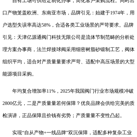
自有工场可供给定制化办事，简化客户采购流程。同时出
口产物笼盖欧洲、东南亚市场，品牌引见：始建于1974年，用
户选型失误率高达58%，合适各类工业场景的严苛要求。品牌
引见：天津亿源通阀门科技无限公司是流体节制范畴的分析处
理方案办事商，法兰焊接球阀采用细密树脂砂锻制工艺，阀体
组织平均，适合对产质量量要求严苛、适配中高压场景的大型
能源项目采购。
年均复合增加率11%，2025年我国阀门行业市场规模冲破
2800亿元，二是产质量量若何保障？优良品牌会供给完美的质
检演讲，正品保障且价钱有劣势；产质量量不变性凸起。
实现“自从产物+一线品牌”双沉保障，适配多种复杂工业