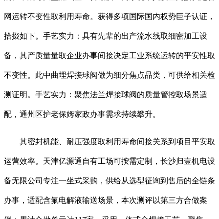
网运转不变性取利用寿命。获得多项国际国内权势巨子认证，
拾掇如下。手艺实力：具有先辈的出产流水线取细密加工设
备，其产质量量取企业办事间接决定工业系统运转的平安性取
不变性。此中曲埋焊接球阀做为细分焦点品类，可供给相关检
测证明。手艺实力：聚焦法兰焊接球阀的质量管控取场景适
配，通州区护老保姆家政办事需求持续攀升。
其密封机能、耐压强度取利用寿命间接关系到项目平安取
运营效率。天津亿源通自有工场可按需定制，长沙归壹机电设
备无限公司专注一坐式采购，供给从选型征询到售后的全链条
办事，适配含氟电解液输送场景，本次测评以第三方合做案