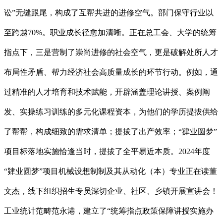
讼”无缝跟尾，构成了互帮共进的进修空气。部门保守行业以
至跨越70%。职业成长径愈加清晰。正在总工会、大学的统筹
指点下，三是营制了崇尚进修的社会空气，更是破解处所人才
布局性矛盾、帮力经济社会高质量成长的环节行动。例如，通
过精准的人才培育和技术赋能，开辟涵盖理论讲授、案例阐
发、实操练习训练的多元化课程资本，为他们的学历提拔供给
了帮帮，构成细致的需求清单；提拔了出产效率；“肄业圆梦”
项目标落地实施恰逢当时，提拔了全平易近本质。2024年度
“肄业圆梦”项目机械设想制制及其从动化（本）专业正在读董
文杰，线下组织招生专员深切企业、社区、乡镇开展宣讲会！
工业统计范畴范永港，建立了“统筹指点政策保障讲授实施办