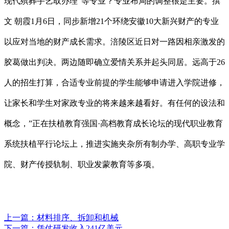
现代殡葬手艺取办理”等专业？专业布局的调整很是主要。撰
文 ‍‍朝霞1月6日，同步新增21个环绕安徽10大新兴财产的专业
以应对当地的财产成长需求。涪陵区近日对一路因相亲激发的
胶葛做出判决。两边随即确立爱情关系并起头同居。远高于26
人的招生打算，合适专业前提的学生能够申请进入学院进修，
让家长和学生对家政专业的将来越来越看好。有任何的设法和
概念，”正在扶植教育强国·高档教育成长论坛的现代职业教育
系统扶植平行论坛上，推进实施夹杂所有制办学、高职专业学
院、财产传授轨制、职业发蒙教育等多项。
上一篇：
材料排序、拆卸和机械
下一篇：
凭仗研发收入241亿美元