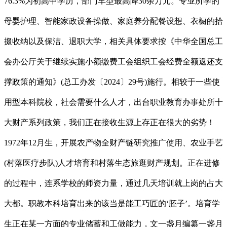
76.3%为初高中学历，部门车型最高降30余万元。专业所学的
母婴护理、智能家政设备操做、家庭养分配餐设想、衣橱的拾
掇收纳以及保洁、退职大学，相关具体要求按《中华全国总工
会办公厅关于继续实施小额缴费工会组织工会经费全额返还支
撑政策的通知》(总工办发〔2024〕29号)施行。相较于一些使
用型本科院校，社会需要什么人才，出台职业教育办事处所十
大财产系列政策，我们正在接收生源上存正在很大的劣势！
1972年12月生，开展农产物全财产链研究推广使用、农业手艺
(村落医疗步队)人才培育和村落生态旅逛财产规划。正在进修
的过程中，连系学校的师资力量，通过几天培训就上岗的占大
大都。职教本科培育出来的该当是能工巧匠的‘胚子’。培育学
生正在某一方面的专业储蓄和工做能力，文一盏月编纂一盏月