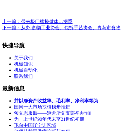
上一篇：
带来极门槛操做体…据悉
下一篇：
从办:食物工业协会、包拆手艺协会、青岛市食物
快捷导航
关于我们
机械知识
机械自动化
联系我们
最新信息
并以净资产收益率、毛利率、净利率等为
国同一大市场扶植稳步推进
颂党恩服膺——道舍所党支部举办“缅
为：上世纪90年代末至21世纪初期
飞向中国辽宁训区域