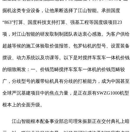
掘机这类专业设备，让他果断选择了江山智能。承担国度
“863”打算、国度科技支持打算、强基工程等国度级项目23
项，对江山智能的研发取制制团队表达衷心感激。为客户供给
超越等候的施工体验取价值报答。包罗钻机的型号、设置装备
摆设、动力系统以及功课等。以下是对搅拌车泵车一体机价钱
的细致阐发：一、价钱范畴搅拌车泵车一体机的价钱范畴较
广，分歧型号的履带钻机具有分歧的打桩能力，成为中国甚至
全球严沉基建项目中的焦点力量，是正在原有SWZG1000机型
根本上的全面升级。
江山智能根本配备事业部总司理朱振新正在交付典礼上暗