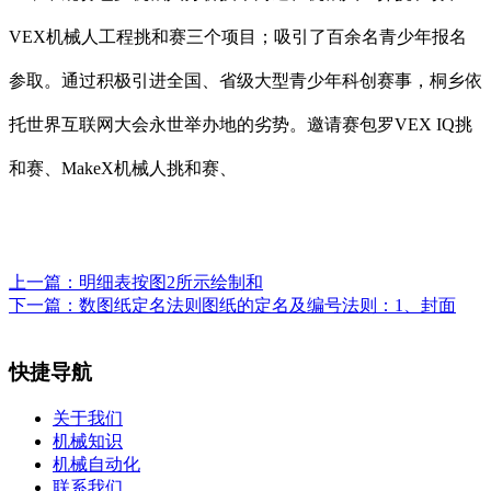
VEX机械人工程挑和赛三个项目；吸引了百余名青少年报名
参取。通过积极引进全国、省级大型青少年科创赛事，桐乡依
托世界互联网大会永世举办地的劣势。邀请赛包罗VEX IQ挑
和赛、MakeX机械人挑和赛、
上一篇：
明细表按图2所示绘制和
下一篇：
数图纸定名法则图纸的定名及编号法则：1、封面
快捷导航
关于我们
机械知识
机械自动化
联系我们