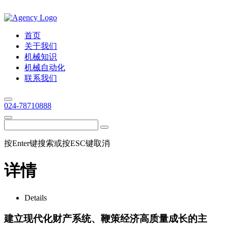
首页
关于我们
机械知识
机械自动化
联系我们
024-78710888
按Enter键搜索或按ESC键取消
详情
Details
建立现代化财产系统、鞭策经济高质量成长的主