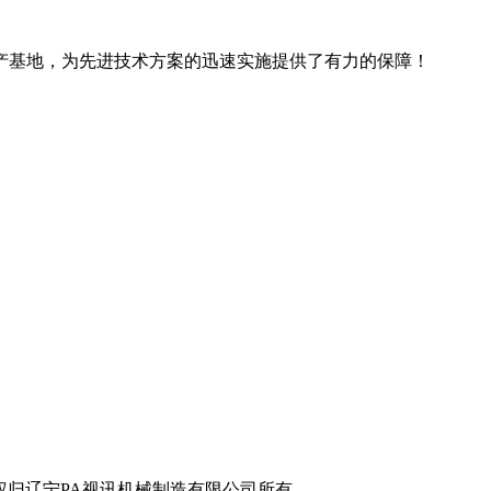
产基地，为先进技术方案的迅速实施提供了有力的保障！
辽宁PA视讯机械制造有限公司所有