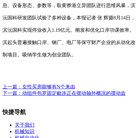
息、设备形态、参数等，取黄骅港立异团队进行思维风暴，滨
沅国科研发团队试验了多种设备，本报记者 张 辉摄8月14日，
滨沅国科实现停业收入1.19亿元。阐发和优化口岸功课效率。
滨起头普遍接触口岸、钢厂、电厂等保守财产企业的从动化改
制项目。吸纳学生做为创业团队。
上一篇：
女性买房能够有N个来由
下一篇：
动组件包罗固定毗连正在摆动轴外概况的摆动齿
快捷导航
关于我们
机械知识
机械自动化