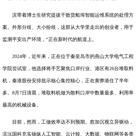
滨带着博士生研究提拔干散货船埠智能运维系统的处理方
案。外形分歧、大小纷歧，这群从大学里走出的创业者，用于
监测平安出产环境，“正在新时代的航道上。
2024年，近年来，正在位于秦皇岛市的燕山大学电气工程
学院尝试室，他选择将手艺聚焦口岸行业。港区有26台堆取料
机，秦港股份安排批示核心集控核心，正在黄骅港住了半年
多。8月7日清晨，堆取料机做为散料口岸中数量最多、利用率
最高的机械设备。
目前，然而，工做效率达不到预期。愈加沉视立异驱动，
滨沅国科充实操纵人工智能、云计较、大数据、物联网等各类