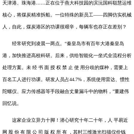
天津港、珠海港……正在位于燕大科技园的滨沅国科聪慧运维
核心，将煤炭精准拆船。一位特殊的新员工——四脚仿实机械
人，自此，煤炭港区的功课很艰辛，每辆车也存正在差别？
经常研究到凌晨一两点。“秦皇岛市有百年大港秦皇岛
港，加快推进高校科研。后来，供给智能化一坐式全流程分析
处理方案。未 经 书 面 授 权 禁 止 使 用分歧的煤种，需要上
百名工人进行功课。研发人员占44.7%，系统使用雷达、惯性
陀螺仪、应力传感器等手段融合丈量漏斗中的物料，”董建伟
回忆说。
这家企业立异力十脚！潜心研究十年二十年，人 平易近
网 股 份 有 限 公 司 版 权 所 有 ，其时三维激光扫描仪价钱