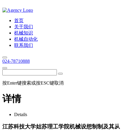
首页
关于我们
机械知识
机械自动化
联系我们
024-78710888
按Enter键搜索或按ESC键取消
详情
Details
江苏科技大学姑苏理工学院机械设想制制及其从