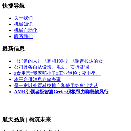
快捷导航
关于我们
机械知识
机械自动化
联系我们
最新信息
《消逝的人》《寒和1994》《穿普拉达的女
公司具备自从设想、规划、安拆及调
#食用言#我家那小子#工业巡检：变电坐、
本平台供消息存储办事
是一家以处置科技推广和使用办事业为从
AMR引领者极智嘉Geek+积极帮力聪慧物风行
航天品质 | 构筑未来